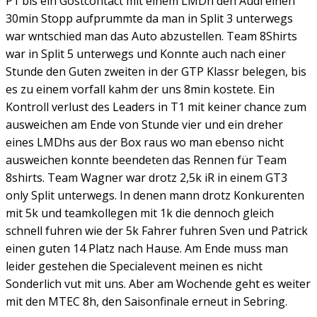
P1 bis ein Gostcontact mit einem LMDh den Audi einen
30min Stopp aufprummte da man in Split 3 unterwegs
war wntschied man das Auto abzustellen. Team 8Shirts
war in Split 5 unterwegs und Konnte auch nach einer
Stunde den Guten zweiten in der GTP Klassr belegen, bis
es zu einem vorfall kahm der uns 8min kostete. Ein
Kontroll verlust des Leaders in T1 mit keiner chance zum
ausweichen am Ende von Stunde vier und ein dreher
eines LMDhs aus der Box raus wo man ebenso nicht
ausweichen konnte beendeten das Rennen für Team
8shirts. Team Wagner war drotz 2,5k iR in einem GT3
only Split unterwegs. In denen mann drotz Konkurenten
mit 5k und teamkollegen mit 1k die dennoch gleich
schnell fuhren wie der 5k Fahrer fuhren Sven und Patrick
einen guten 14 Platz nach Hause. Am Ende muss man
leider gestehen die Specialevent meinen es nicht
Sonderlich vut mit uns. Aber am Wochende geht es weiter
mit den MTEC 8h, den Saisonfinale erneut in Sebring.