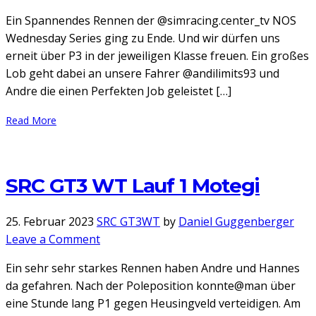
SRC
Ein Spannendes Rennen der @simracing.center_tv NOS
NOS
Wednesday Series ging zu Ende. Und wir dürfen uns
Lauf
erneit über P3 in der jeweiligen Klasse freuen. Ein großes
4
Lob geht dabei an unsere Fahrer @andilimits93 und
Andre die einen Perfekten Job geleistet […]
Read More
SRC GT3 WT Lauf 1 Motegi
25. Februar 2023
SRC GT3WT
by
Daniel Guggenberger
on
Leave a Comment
SRC
Ein sehr sehr starkes Rennen haben Andre und Hannes
GT3
da gefahren. Nach der Poleposition konnte@man über
WT
eine Stunde lang P1 gegen Heusingveld verteidigen. Am
Lauf