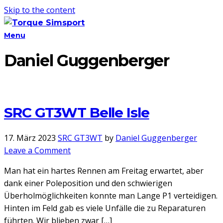
Skip to the content
Menu
Daniel Guggenberger
SRC GT3WT Belle Isle
17. März 2023
SRC GT3WT
by
Daniel Guggenberger
on
Leave a Comment
SRC
Man hat ein hartes Rennen am Freitag erwartet, aber
GT3WT
dank einer Poleposition und den schwierigen
Belle
Überholmöglichkeiten konnte man Lange P1 verteidigen.
Isle
Hinten im Feld gab es viele Unfälle die zu Reparaturen
führten. Wir blieben zwar […]