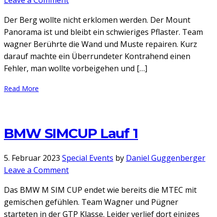
Bathurst
Der Berg wollte nicht erklomen werden. Der Mount
12H
Panorama ist und bleibt ein schwieriges Pflaster. Team
wagner Berührte die Wand und Muste repairen. Kurz
darauf machte ein Überrundeter Kontrahend einen
Fehler, man wollte vorbeigehen und […]
Read More
BMW SIMCUP Lauf 1
5. Februar 2023
Special Events
by
Daniel Guggenberger
on
Leave a Comment
BMW
Das BMW M SIM CUP endet wie bereits die MTEC mit
SIMCUP
gemischen gefühlen. Team Wagner und Pügner
Lauf
starteten in der GTP Klasse. Leider verlief dort einiges