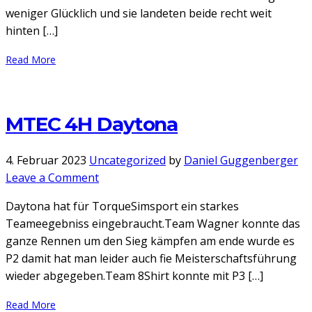
1
weniger Glücklich und sie landeten beide recht weit
hinten […]
Read More
MTEC 4H Daytona
4. Februar 2023
Uncategorized
by
Daniel Guggenberger
on
Leave a Comment
MTEC
Daytona hat für TorqueSimsport ein starkes
4H
Teameegebniss eingebraucht.Team Wagner konnte das
Daytona
ganze Rennen um den Sieg kämpfen am ende wurde es
P2 damit hat man leider auch fie Meisterschaftsführung
wieder abgegeben.Team 8Shirt konnte mit P3 […]
Read More