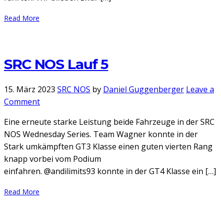
Read More
SRC NOS Lauf 5
15. März 2023
SRC NOS
by
Daniel Guggenberger
Leave a
on
Comment
SRC
Eine erneute starke Leistung beide Fahrzeuge in der SRC
NOS
NOS Wednesday Series. Team Wagner konnte in der
Lauf
Stark umkämpften GT3 Klasse einen guten vierten Rang
5
knapp vorbei vom Podium
einfahren. @andilimits93 konnte in der GT4 Klasse ein […]
Read More