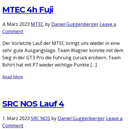
MTEC 4h Fuji
4. März 2023
MTEC
by
Daniel Guggenberger
Leave a
on
Comment
MTEC
Der Vorletzte Lauf der MTEC bringt uns wieder in eine
4h
sehr gute Ausgangslage. Team Wagner konnte mit dem
Fuji
Sieg in der GT3 Pro die Führung zurück erobern. Team
8shirt hat mit P7 wieder wichtige Punkte […]
Read More
SRC NOS Lauf 4
1. März 2023
SRC NOS
by
Daniel Guggenberger
Leave a
on
Comment