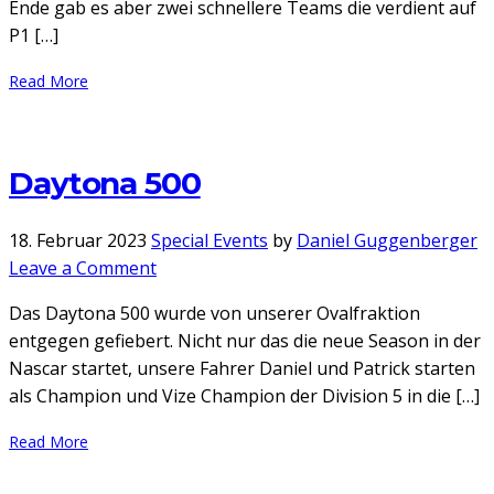
Ende gab es aber zwei schnellere Teams die verdient auf
1
P1 […]
Motegi
Read More
Daytona 500
18. Februar 2023
Special Events
by
Daniel Guggenberger
on
Leave a Comment
Daytona
Das Daytona 500 wurde von unserer Ovalfraktion
500
entgegen gefiebert. Nicht nur das die neue Season in der
Nascar startet, unsere Fahrer Daniel und Patrick starten
als Champion und Vize Champion der Division 5 in die […]
Read More